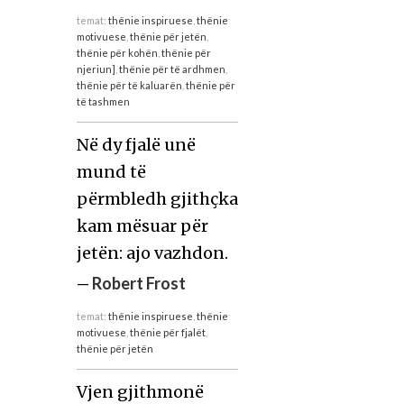
temat:
thënie inspiruese
,
thënie
motivuese
,
thënie për jetën
,
thënie për kohën
,
thënie për
njeriun]
,
thënie për të ardhmen
,
thënie për të kaluarën
,
thënie për
të tashmen
Në dy fjalë unë
mund të
përmbledh gjithçka
kam mësuar për
jetën: ajo vazhdon.
—
Robert Frost
temat:
thënie inspiruese
,
thënie
motivuese
,
thënie për fjalët
,
thënie për jetën
Vjen gjithmonë