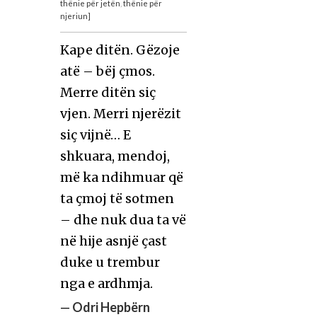
thënie për jetën
,
thënie për
njeriun]
Kape ditën. Gëzoje
atë – bëj çmos.
Merre ditën siç
vjen. Merri njerëzit
siç vijnë… E
shkuara, mendoj,
më ka ndihmuar që
ta çmoj të sotmen
– dhe nuk dua ta vë
në hije asnjë çast
duke u trembur
nga e ardhmja.
—
Odri Hepbërn