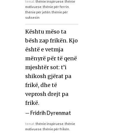
temat:
thënie inspiruese
,
thënie
motivuese
,
thënie për ferrin
,
thënie për jetën
,
thënie për
suksesin
Kështu mëso ta
bësh zap frikën. Kjo
është e vetmja
mënyrë për të qenë
mjeshtër sot: t’i
shikosh gjërat pa
frikë, dhe të
veprosh drejt pa
frikë.
—
Fridrih Dyrenmat
temat:
thënie inspiruese
,
thënie
motivuese
,
thënie për frikën
,