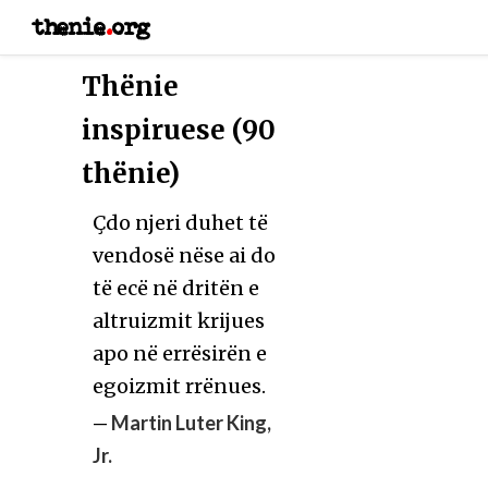
thenie
.
org
Thënie
inspiruese (90
thënie)
Çdo njeri duhet të
vendosë nëse ai do
të ecë në dritën e
altruizmit krijues
apo në errësirën e
egoizmit rrënues.
—
Martin Luter King,
Jr.