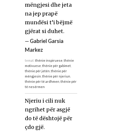
mëngjesi dhe jeta
na jep prapë
mundësi t’i bëjmë
gjërat si duhet.
—
Gabriel Garsia
Markez
temat:
thënie inspiruese
,
thënie
motivuese
,
thënie për gabimet
,
thënie për jetën
,
thënie për
mëngjesin
,
thënie për njeriun
,
thënie për të ardhmen
,
thënie për
të nesërmen
Njeriu i cili nuk
ngrihet për asgjë
do të dështojë për
çdo gjë.