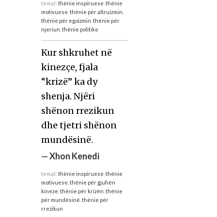
temat:
thënie inspiruese
,
thënie
motivuese
,
thënie për altruizmin
,
thënie për egoizmin
,
thënie për
njeriun
,
thënie politike
Kur shkruhet në
kinezçe, fjala
“krizë” ka dy
shenja. Njëri
shënon rrezikun
dhe tjetri shënon
mundësinë.
—
Xhon Kenedi
temat:
thënie inspiruese
,
thënie
motivuese
,
thënie për gjuhën
kineze
,
thënie për krizën
,
thënie
për mundësinë
,
thënie për
rrezikun