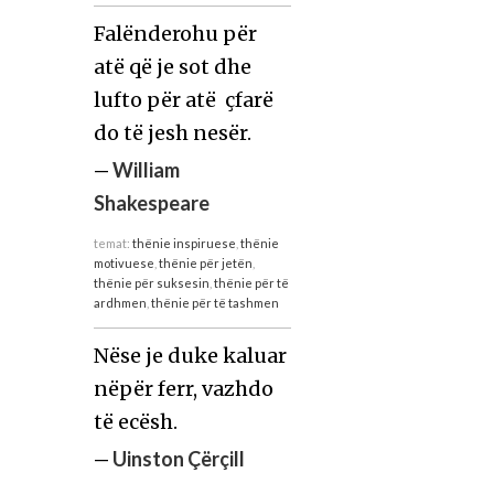
Falënderohu për
atë që je sot dhe
lufto për atë çfarë
do të jesh nesër.
—
William
Shakespeare
temat:
thënie inspiruese
,
thënie
motivuese
,
thënie për jetën
,
thënie për suksesin
,
thënie për të
ardhmen
,
thënie për të tashmen
Nëse je duke kaluar
nëpër ferr, vazhdo
të ecësh.
—
Uinston Çërçill