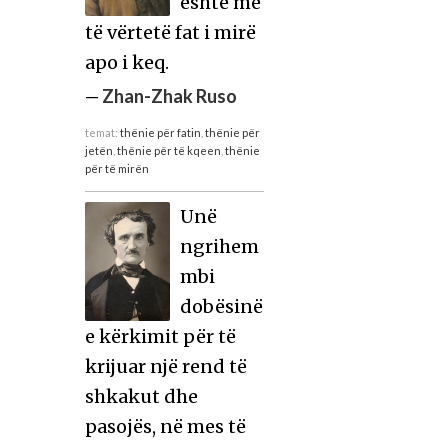
është me
të vërtetë fat i mirë
apo i keq.
—
Zhan-Zhak Ruso
temat:
thënie për fatin
,
thënie për
jetën
,
thënie për të kqeen
,
thënie
për të mirën
Unë
ngrihem
mbi
dobësinë
e kërkimit për të
krijuar një rend të
shkakut dhe
pasojës, në mes të