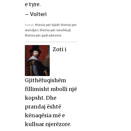
e tyre.
—
Volteri
temat:
thënie për fjalët
,
thënie për
mendjen
,
thënie për meshkujt
,
thënie për padrejtësinë
Zoti i
Gjithëfuqishëm
fillimisht mbolli një
kopsht. Dhe
prandaj është
kënaqësia më e
kulluar njerëzore.