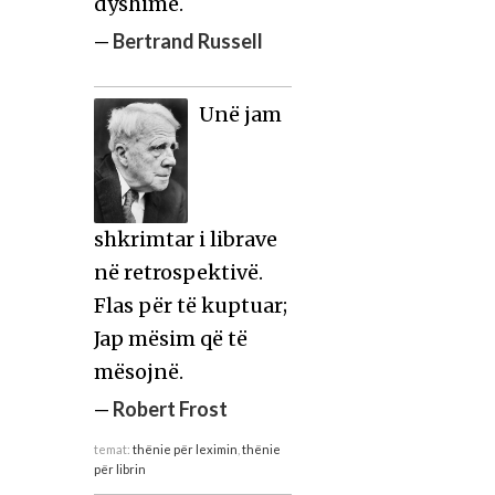
dyshime.
—
Bertrand Russell
Unë jam
shkrimtar i librave
në retrospektivë.
Flas për të kuptuar;
Jap mësim që të
mësojnë.
—
Robert Frost
temat:
thënie për leximin
,
thënie
për librin