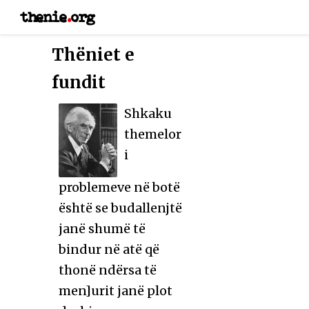
thenie
.
org
Thëniet e
fundit
Shkaku
themelor
i
problemeve në botë
është se budallenjtë
janë shumë të
bindur në atë që
thonë ndërsa të
men]urit janë plot