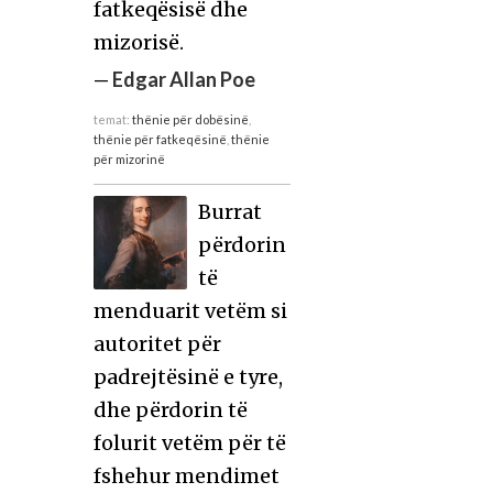
fatkeqësisë dhe
mizorisë.
—
Edgar Allan Poe
temat:
thënie për dobësinë
,
thënie për fatkeqësinë
,
thënie
për mizorinë
Burrat
përdorin
të
menduarit vetëm si
autoritet për
padrejtësinë e tyre,
dhe përdorin të
folurit vetëm për të
fshehur mendimet