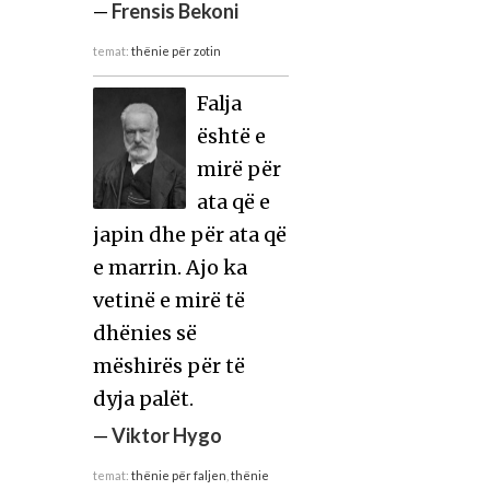
—
Frensis Bekoni
temat:
thënie për zotin
Falja
është e
mirë për
ata që e
japin dhe për ata që
e marrin. Ajo ka
vetinë e mirë të
dhënies së
mëshirës për të
dyja palët.
—
Viktor Hygo
temat:
thënie për faljen
,
thënie