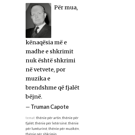
Për mua,
kënaqësia më e
madhe e shkrimit
nuk është shkrimi
në vetvete, por
muzika e
brendshme që fjalët
bëjnë.
—
Truman Capote
temat:
thënie për artin
,
thënie për
fjalët
,
thënie për letërsinë
,
thënie
për lumturinë
,
thënie për muzikën
,
thënie për shkrimin