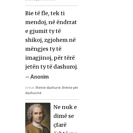
Bie të fle, tek ti
mendoj, në ëndrrat
e gjumit ty të
shikoj, zgjohem në
mëngjes ty të
imagjinoj, për tërë
jetën ty të dashuroj.
—
Anonim
temat:
thënie dashurie
,
thënie për
dashurinë
Ne nuk e
dimë se
çfarë