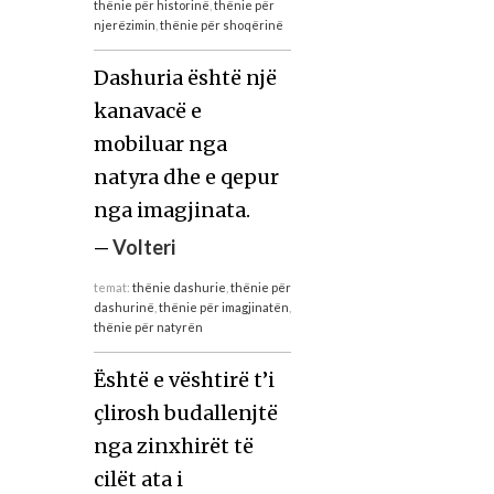
thënie për historinë
,
thënie për
njerëzimin
,
thënie për shoqërinë
Dashuria është një
kanavacë e
mobiluar nga
natyra dhe e qepur
nga imagjinata.
—
Volteri
temat:
thënie dashurie
,
thënie për
dashurinë
,
thënie për imagjinatën
,
thënie për natyrën
Është e vështirë t’i
çlirosh budallenjtë
nga zinxhirët të
cilët ata i