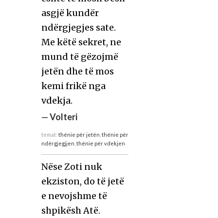
asgjë kundër
ndërgjegjes sate.
Me këtë sekret, ne
mund të gëzojmë
jetën dhe të mos
kemi frikë nga
vdekja.
—
Volteri
temat:
thënie për jetën
,
thënie për
ndërgjegjjen
,
thënie për vdekjen
Nëse Zoti nuk
ekziston, do të jetë
e nevojshme të
shpikësh Atë.