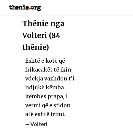
thenie
.
org
Thënie nga
Volteri (84
thënie)
Është e kotë që
frikacakët të ikin;
vdekja vazhdon t’i
ndjukë këmba
këmbës prapa, i
vetmi që e sfidon
atë është trimi.
—
Volteri