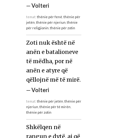
—
Volteri
temat:
thënie për fenë
,
thënie për
jetën
,
thënie për njeriun
,
thënie
për religjionin
,
thënie për zotin
Zoti nuk është në
anën e batalioneve
të mëdha, por në
anën e atyre që
qëllojnë më të mirë.
—
Volteri
temat:
thënie për jetën
,
thënie për
njeriun
,
thënie për të mirën
,
thënie për zotin
Shkëlqen në
rangun e dytë, ai që