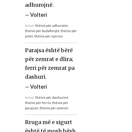
adhurojnë.
—
Volteri
temat:
thënie për adhurimin
,
thënie për budallenjtë
,
thënie për
jetën
,
thënie për njeriun
Parajsa është bërë
për zemrat e dlira;
ferri për zemrat pa
dashuri.
—
Volteri
temat:
thënie për dashurinë
,
thënie për ferrin
,
thënie për
parajsën
,
thënie për zemrën
Rruga më e sigurt
është të mosh bësh