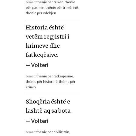
temat:
thënie për frikën
,
thënie
për guximin
,
thënie për trimërinë
,
thënie për vdekjen
Historia është
vetëm regjistri i
krimeve dhe
fatkeqësive.
—
Volteri
temat:
thënie për fatkeqësinë
,
thënie për historinë
,
thënie për
krimin
Shoqëria është e
lashtë aq sa bota.
—
Volteri
temat:
thënie për civilizimin
,