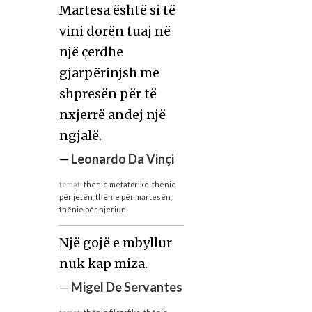
Martesa është si të
vini dorën tuaj në
një çerdhe
gjarpërinjsh me
shpresën për të
nxjerrë andej një
ngjalë.
—
Leonardo Da Vinçi
temat:
thënie metaforike
,
thënie
për jetën
,
thënie për martesën
,
thënie për njeriun
Një gojë e mbyllur
nuk kap miza.
—
Migel De Servantes