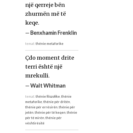
një qerreje bën
zhurmën më të
keqe.
—
Benxhamin Frenklin
temat:
thënie metaforike
Çdo moment drite
terri është një
mrekulli.
—
Walt Whitman
temat:
thënie filozofike
,
thënie
metaforike
,
thënie për dritën
,
thënie për errësirën
,
thënie për
jetën
,
thënie për të keqen
,
thënie
për të mirën
,
thënie për
vështirësitë