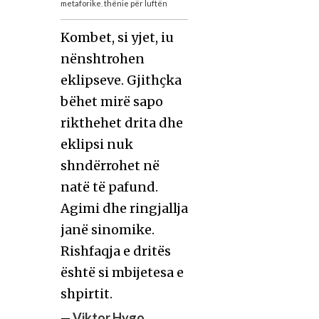
metaforike
,
thënie për luftën
Kombet, si yjet, iu
nënshtrohen
eklipseve. Gjithçka
bëhet mirë sapo
rikthehet drita dhe
eklipsi nuk
shndërrohet në
natë të pafund.
Agimi dhe ringjallja
janë sinomike.
Rishfaqja e dritës
është si mbijetesa e
shpirtit.
—
Viktor Hygo