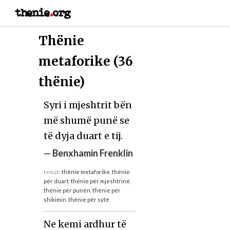
thenie
.
org
Thënie
metaforike (36
thënie)
Syri i mjeshtrit bën
më shumë punë se
të dyja duart e tij.
—
Benxhamin Frenklin
temat:
thënie metaforike
,
thënie
për duart
,
thënie për mjeshtrinë
,
thënie për punën
,
thënie për
shikimin
,
thënie për sytë
Ne kemi ardhur të