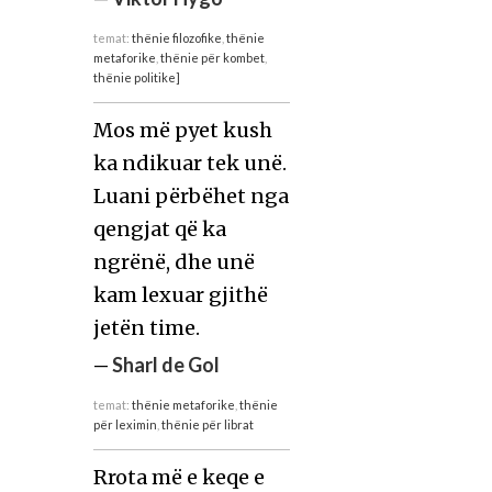
temat:
thënie filozofike
,
thënie
metaforike
,
thënie për kombet
,
thënie politike]
Mos më pyet kush
ka ndikuar tek unë.
Luani përbëhet nga
qengjat që ka
ngrënë, dhe unë
kam lexuar gjithë
jetën time.
—
Sharl de Gol
temat:
thënie metaforike
,
thënie
për leximin
,
thënie për librat
Rrota më e keqe e