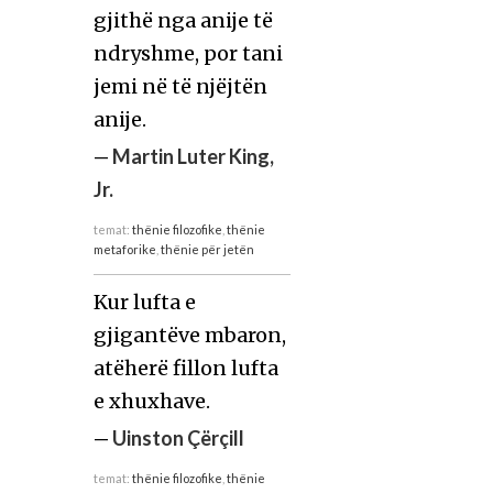
gjithë nga anije të
ndryshme, por tani
jemi në të njëjtën
anije.
—
Martin Luter King,
Jr.
temat:
thënie filozofike
,
thënie
metaforike
,
thënie për jetën
Kur lufta e
gjigantëve mbaron,
atëherë fillon lufta
e xhuxhave.
—
Uinston Çërçill
temat:
thënie filozofike
,
thënie