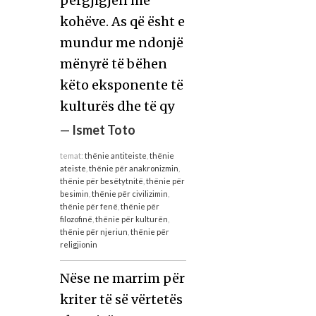
përgjigjen më
kohëve. As që ësht e
mundur me ndonjë
mënyrë të bëhen
këto eksponente të
kulturës dhe të qy
—
Ismet Toto
temat:
thënie antiteiste
,
thënie
ateiste
,
thënie për anakronizmin
,
thënie për besëtytnitë
,
thënie për
besimin
,
thënie për civilizimin
,
thënie për fenë
,
thënie për
filozofinë
,
thënie për kulturën
,
thënie për njeriun
,
thënie për
religjionin
Nëse ne marrim për
kriter të së vërtetës