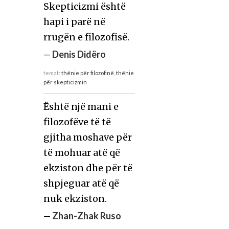
Skepticizmi është
hapi i parë në
rrugën e filozofisë.
—
Denis Didëro
temat:
thënie për filozofinë
,
thënie
për skepticizmin
Është një mani e
filozofëve të të
gjitha moshave për
të mohuar atë që
ekziston dhe për të
shpjeguar atë që
nuk ekziston.
—
Zhan-Zhak Ruso