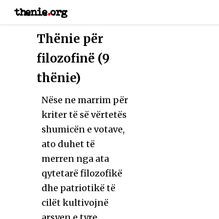
thenie
.
org
Thënie për
filozofinë (9
thënie)
Nëse ne marrim për
kriter të së vërtetës
shumicën e votave,
ato duhet të
merren nga ata
qytetarë filozofikë
dhe patriotikë të
cilët kultivojnë
arsyen e tyre.