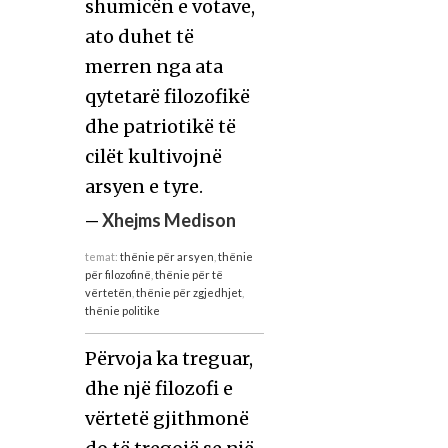
shumicën e votave,
ato duhet të
merren nga ata
qytetarë filozofikë
dhe patriotikë të
cilët kultivojnë
arsyen e tyre.
—
Xhejms Medison
temat:
thënie për arsyen
,
thënie
për filozofinë
,
thënie për të
vërtetën
,
thënie për zgjedhjet
,
thënie politike
Përvoja ka treguar,
dhe një filozofi e
vërtetë gjithmonë