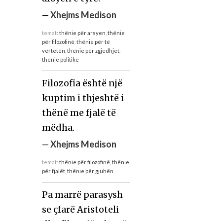
—
Xhejms Medison
temat:
thënie për arsyen
,
thënie
për filozofinë
,
thënie për të
vërtetën
,
thënie për zgjedhjet
,
thënie politike
Filozofia është një
kuptim i thjeshtë i
thënë me fjalë të
mëdha.
—
Xhejms Medison
temat:
thënie për filozofinë
,
thënie
për fjalët
,
thënie për gjuhën
Pa marrë parasysh
se çfarë Aristoteli