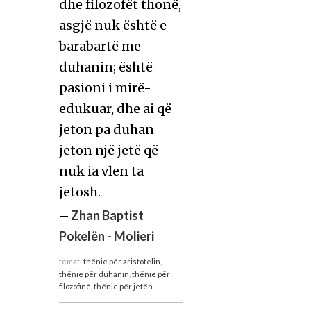
dhe filozofët thonë,
asgjë nuk është e
barabartë me
duhanin; është
pasioni i mirë-
edukuar, dhe ai që
jeton pa duhan
jeton një jetë që
nuk ia vlen ta
jetosh.
—
Zhan Baptist
Pokelën - Molieri
temat:
thënie për aristotelin
,
thënie për duhanin
,
thënie për
filozofinë
,
thënie për jetën