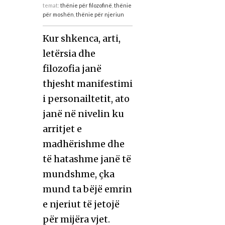
temat:
thënie për filozofinë
,
thënie
për moshën
,
thënie për njeriun
Kur shkenca, arti,
letërsia dhe
filozofia janë
thjesht manifestimi
i personailtetit, ato
janë në nivelin ku
arritjet e
madhërishme dhe
të hatashme janë të
mundshme, çka
mund ta bëjë emrin
e njeriut të jetojë
për mijëra vjet.