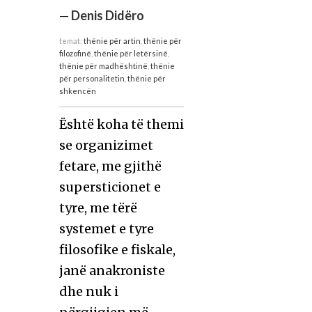
—
Denis Didëro
temat:
thënie për artin
,
thënie për
filozofinë
,
thënie për letërsinë
,
thënie për madhështinë
,
thënie
për personalitetin
,
thënie për
shkencën
Është koha të themi
se organizimet
fetare, me gjithë
supersticionet e
tyre, me tërë
systemet e tyre
filosofike e fiskale,
janë anakroniste
dhe nuk i