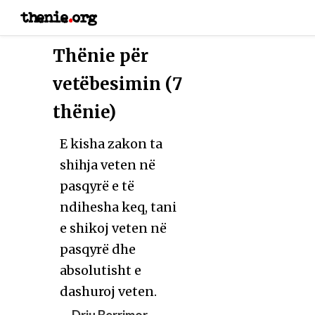
thenie
.
org
Thënie për
vetëbesimin (7
thënie)
E kisha zakon ta
shihja veten në
pasqyrë e të
ndihesha keq, tani
e shikoj veten në
pasqyrë dhe
absolutisht e
dashuroj veten.
—
Drju Berrimor