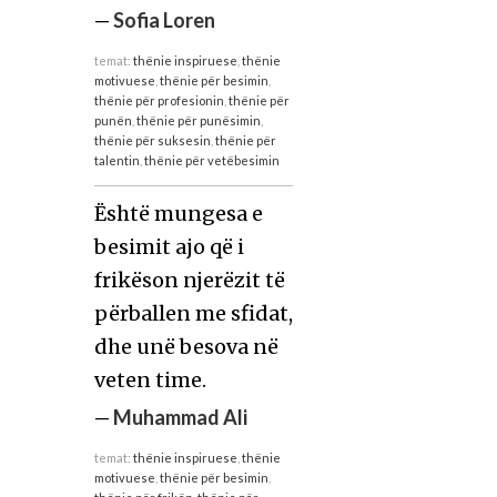
—
Sofia Loren
temat:
thënie inspiruese
,
thënie
motivuese
,
thënie për besimin
,
thënie për profesionin
,
thënie për
punën
,
thënie për punësimin
,
thënie për suksesin
,
thënie për
talentin
,
thënie për vetëbesimin
Është mungesa e
besimit ajo që i
frikëson njerëzit të
përballen me sfidat,
dhe unë besova në
veten time.
—
Muhammad Ali
temat:
thënie inspiruese
,
thënie
motivuese
,
thënie për besimin
,