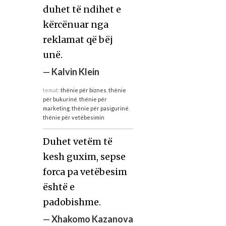
duhet të ndihet e
kërcënuar nga
reklamat që bëj
unë.
—
Kalvin Klein
temat:
thënie për biznes
,
thënie
për bukurinë
,
thënie për
marketing
,
thënie për pasigurinë
,
thënie për vetëbesimin
Duhet vetëm të
kesh guxim, sepse
forca pa vetëbesim
është e
padobishme.
—
Xhakomo Kazanova