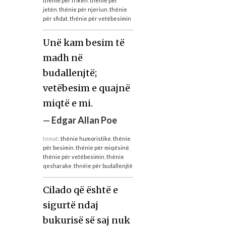
thënie për frikën
,
thënie për
jetën
,
thënie për njeriun
,
thënie
për sfidat
,
thënie për vetëbesimin
Unë kam besim të
madh në
budallenjtë;
vetëbesim e quajnë
miqtë e mi.
—
Edgar Allan Poe
temat:
thënie humoristike
,
thënie
për besimin
,
thënie për miqësinë
,
thënie për vetëbesimin
,
thënie
qesharake
,
thnëie për budallenjtë
Cilado që është e
sigurtë ndaj
bukurisë së saj nuk