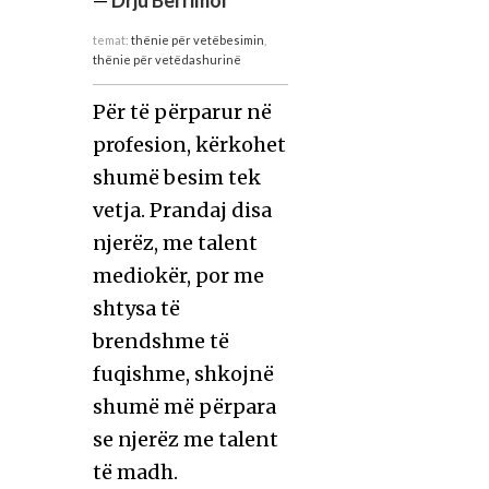
temat:
thënie për vetëbesimin
,
thënie për vetëdashurinë
Për të përparur në
profesion, kërkohet
shumë besim tek
vetja. Prandaj disa
njerëz, me talent
mediokër, por me
shtysa të
brendshme të
fuqishme, shkojnë
shumë më përpara
se njerëz me talent
të madh.