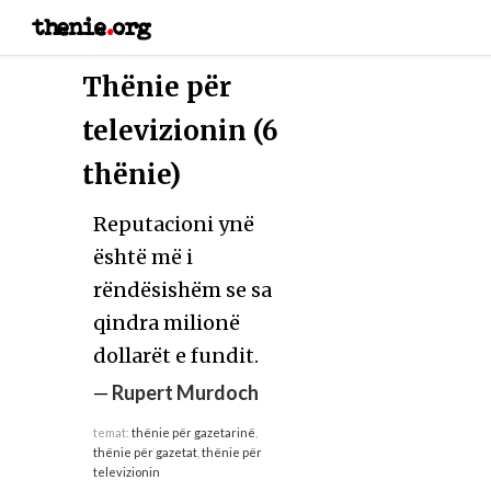
thenie
.
org
Thënie për
televizionin (6
thënie)
Reputacioni ynë
është më i
rëndësishëm se sa
qindra milionë
dollarët e fundit.
—
Rupert Murdoch
temat:
thënie për gazetarinë
,
thënie për gazetat
,
thënie për
televizionin