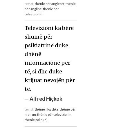
temat:
thënie për anglezët
,
thënie
për anglinë
,
thënie për
televizionin
Televizioni ka bërë
shumë për
psikiatrinë duke
dhënë
informacione për
të, si dhe duke
krijuar nevojën për
të.
—
Alfred Hiçkok
temat:
thënie filozofike
,
thënie për
njeirun
,
thënie për televizionin
,
thënie politike]