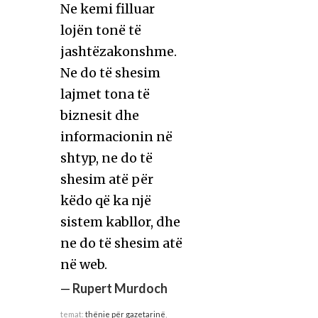
Ne kemi filluar
lojën tonë të
jashtëzakonshme.
Ne do të shesim
lajmet tona të
biznesit dhe
informacionin në
shtyp, ne do të
shesim atë për
këdo që ka një
sistem kabllor, dhe
ne do të shesim atë
në web.
—
Rupert Murdoch
temat:
thënie për gazetarinë
,