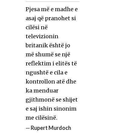
Pjesa më e madhe e
asaj që pranohet si
cilësi në
televizionin
britanik është jo
më shumë se një
reflektim i elitës të
ngushtë e cila e
kontrollon atë dhe
ka menduar
gjithmonë se shijet
e saj ishin sinonim
me cilësinë.
—
Rupert Murdoch