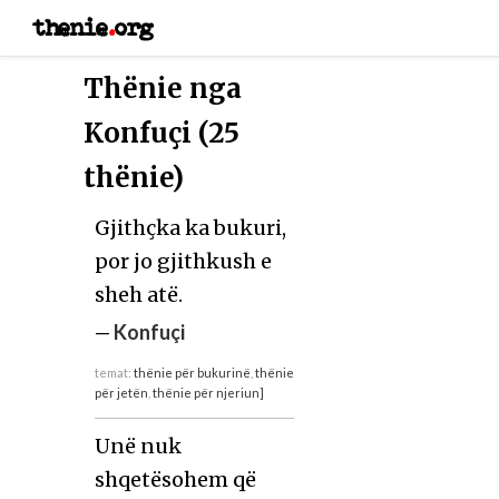
thenie
.
org
Thënie nga
Konfuçi (25
thënie)
Gjithçka ka bukuri,
por jo gjithkush e
sheh atë.
—
Konfuçi
temat:
thënie për bukurinë
,
thënie
për jetën
,
thënie për njeriun]
Unë nuk
shqetësohem që