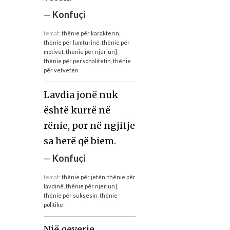
—
Konfuçi
temat:
thënie për karakterin
,
thënie për lumturinë
,
thënie për
motivet
,
thënie për njeriun]
,
thënie për personalitetin
,
thënie
për vetveten
Lavdia jonë nuk
është kurrë në
rënie, por në ngjitje
sa herë që biem.
—
Konfuçi
temat:
thënie për jetën
,
thënie për
lavdinë
,
thënie për njeriun]
,
thënie për suksesin
,
thënie
politike
Një qeverie