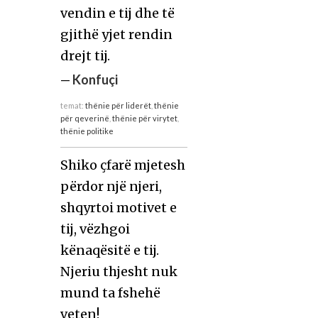
vendin e tij dhe të
gjithë yjet rendin
drejt tij.
—
Konfuçi
temat:
thënie për liderët
,
thënie
për qeverinë
,
thënie për virytet
,
thënie politike
Shiko çfarë mjetesh
përdor një njeri,
shqyrtoi motivet e
tij, vëzhgoi
kënaqësitë e tij.
Njeriu thjesht nuk
mund ta fshehë
veten!