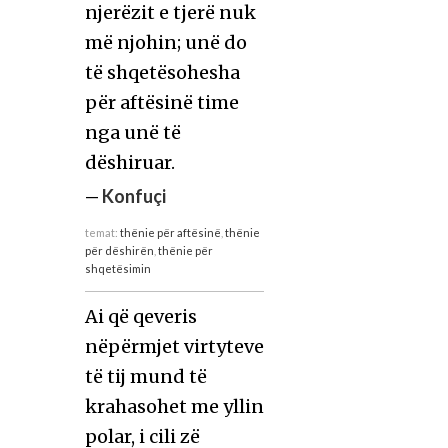
njerëzit e tjerë nuk
më njohin; unë do
të shqetësohesha
për aftësinë time
nga unë të
dëshiruar.
—
Konfuçi
temat:
thënie për aftësinë
,
thënie
për dëshirën
,
thënie për
shqetësimin
Ai që qeveris
nëpërmjet virtyteve
të tij mund të
krahasohet me yllin
polar, i cili zë