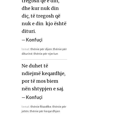
tregosh që e din,
dhe kur nuk din
diç, të tregosh që
nuk e din  kjo është
dituri.
—
Konfuçi
temat:
thënie për dijen
,
thënie për
diturinë
,
thënie për njeriun
Ne duhet të
ndiejmë keqardhje,
por të mos biem
nën shtypjen e saj.
—
Konfuçi
temat:
thënie filozofike
,
thënie për
jetën
,
thënie për keqardhjen