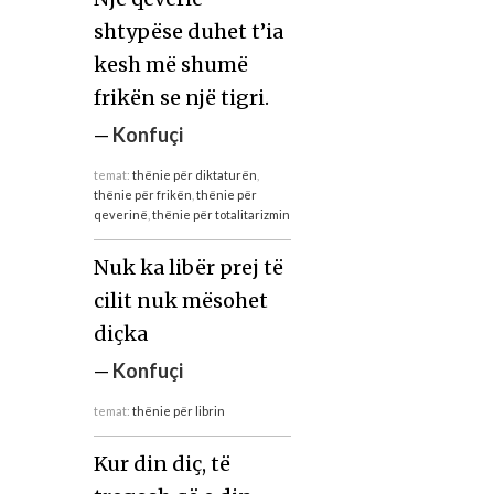
shtypëse duhet t’ia
kesh më shumë
frikën se një tigri.
—
Konfuçi
temat:
thënie për diktaturën
,
thënie për frikën
,
thënie për
qeverinë
,
thënie për totalitarizmin
Nuk ka libër prej të
cilit nuk mësohet
diçka
—
Konfuçi
temat:
thënie për librin
Kur din diç, të