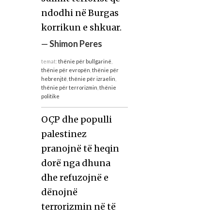
ndodhi në Burgas
korrikun e shkuar.
—
Shimon Peres
temat:
thënie për bullgarinë
,
thënie për evropën
,
thënie për
hebrenjtë
,
thënie për izraelin
,
thënie për terrorizmin
,
thënie
politike
OÇP dhe populli
palestinez
pranojnë të heqin
dorë nga dhuna
dhe refuzojnë e
dënojnë
terrorizmin në të