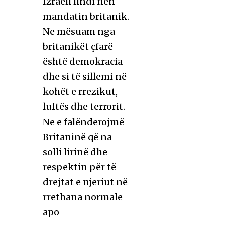
Izraeli lindi nën
mandatin britanik.
Ne mësuam nga
britanikët çfarë
është demokracia
dhe si të sillemi në
kohët e rrezikut,
luftës dhe terrorit.
Ne e falënderojmë
Britaninë që na
solli lirinë dhe
respektin për të
drejtat e njeriut në
rrethana normale
apo