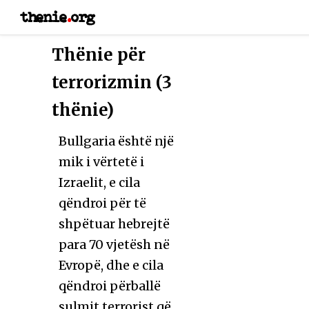
thenie
.
org
Thënie për
terrorizmin (3
thënie)
Bullgaria është një
mik i vërtetë i
Izraelit, e cila
qëndroi për të
shpëtuar hebrejtë
para 70 vjetësh në
Evropë, dhe e cila
qëndroi përballë
sulmit terrorist që