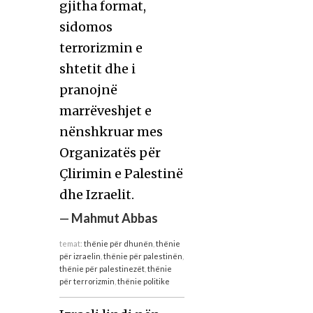
gjitha format,
sidomos
terrorizmin e
shtetit dhe i
pranojnë
marrëveshjet e
nënshkruar mes
Organizatës për
Çlirimin e Palestinë
dhe Izraelit.
—
Mahmut Abbas
temat:
thënie për dhunën
,
thënie
për izraelin
,
thënie për palestinën
,
thënie për palestinezët
,
thënie
për terrorizmin
,
thënie politike