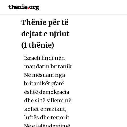
thenie
.
org
Thënie për të
dejtat e njriut
(1 thënie)
Izraeli lindi nën
mandatin britanik.
Ne mësuam nga
britanikët çfarë
është demokracia
dhe si të sillemi në
kohët e rrezikut,
luftës dhe terrorit.
Ne e falënderojmë