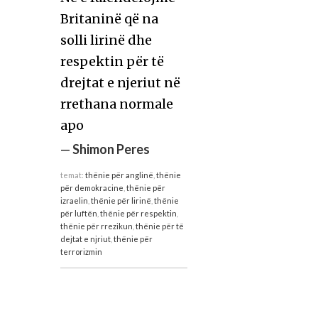
Britaninë që na
solli lirinë dhe
respektin për të
drejtat e njeriut në
rrethana normale
apo
—
Shimon Peres
temat:
thënie për anglinë
,
thënie
për demokracine
,
thënie për
izraelin
,
thënie për lirinë
,
thënie
për luftën
,
thënie për respektin
,
thënie për rrezikun
,
thënie për të
dejtat e njriut
,
thënie për
terrorizmin