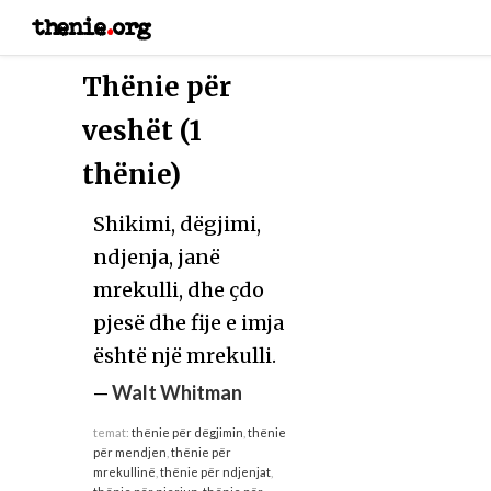
thenie
.
org
Thënie për
veshët (1
thënie)
Shikimi, dëgjimi,
ndjenja, janë
mrekulli, dhe çdo
pjesë dhe fije e imja
është një mrekulli.
—
Walt Whitman
temat:
thënie për dëgjimin
,
thënie
për mendjen
,
thënie për
mrekullinë
,
thënie për ndjenjat
,