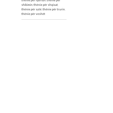
thënie për njeriun
,
thënie për
shikimin
,
thënie për shqisat
,
thënie për sytë
,
thënie për trurin
,
thënie për veshët