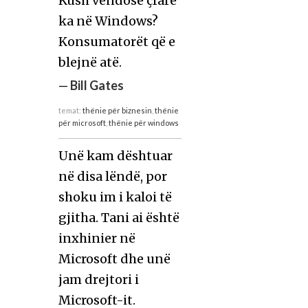
Kush vendosë çfarë
ka në Windows?
Konsumatorët që e
blejnë atë.
—
Bill Gates
temat:
thënie për biznesin
,
thënie
për microsoft
,
thënie për windows
Unë kam dështuar
në disa lëndë, por
shoku im i kaloi të
gjitha. Tani ai është
inxhinier në
Microsoft dhe unë
jam drejtori i
Microsoft-it.