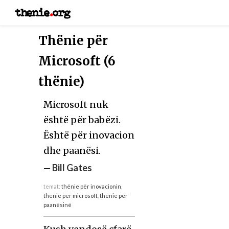
thenie
.
org
Thënie për
Microsoft (6
thënie)
Microsoft nuk
është për babëzi.
Është për inovacion
dhe paanësi.
—
Bill Gates
temat:
thënie për inovacionin
,
thënie për microsoft
,
thënie për
paanësinë