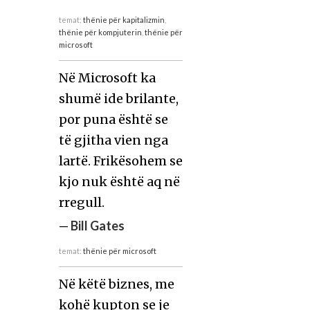
temat:
thënie për kapitalizmin
,
thënie për kompjuterin
,
thënie për
microsoft
Në Microsoft ka
shumë ide brilante,
por puna është se
të gjitha vien nga
lartë. Frikësohem se
kjo nuk është aq në
rregull.
—
Bill Gates
temat:
thënie për microsoft
Në këtë biznes, me
kohë kupton se je