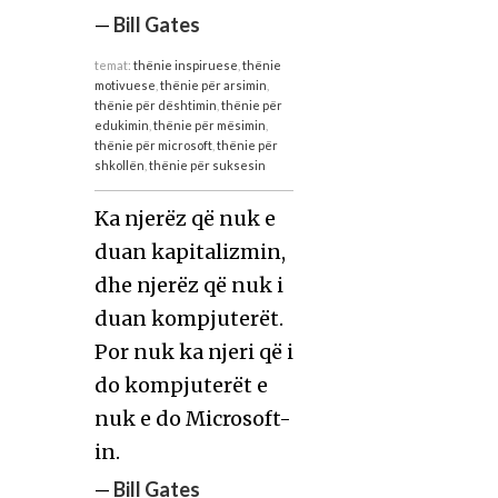
—
Bill Gates
temat:
thënie inspiruese
,
thënie
motivuese
,
thënie për arsimin
,
thënie për dështimin
,
thënie për
edukimin
,
thënie për mësimin
,
thënie për microsoft
,
thënie për
shkollën
,
thënie për suksesin
Ka njerëz që nuk e
duan kapitalizmin,
dhe njerëz që nuk i
duan kompjuterët.
Por nuk ka njeri që i
do kompjuterët e
nuk e do Microsoft-
in.
—
Bill Gates