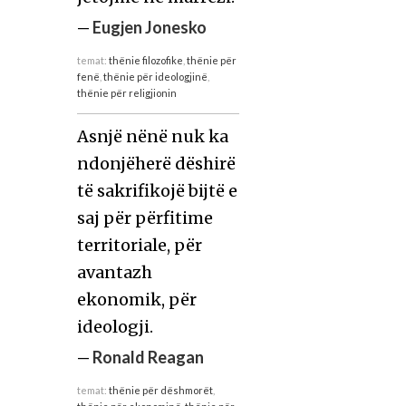
—
Eugjen Jonesko
temat:
thënie filozofike
,
thënie për
fenë
,
thënie për ideologjinë
,
thënie për religjionin
Asnjë nënë nuk ka
ndonjëherë dëshirë
të sakrifikojë bijtë e
saj për përfitime
territoriale, për
avantazh
ekonomik, për
ideologji.
—
Ronald Reagan
temat:
thënie për dëshmorët
,