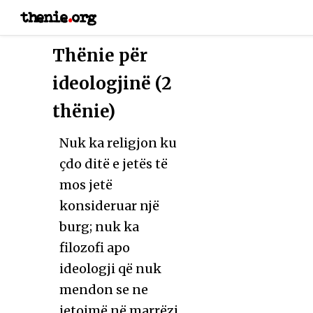
thenie
.
org
Thënie për
ideologjinë (2
thënie)
Nuk ka religjon ku
çdo ditë e jetës të
mos jetë
konsideruar një
burg; nuk ka
filozofi apo
ideologji që nuk
mendon se ne
jetojmë në marrëzi.