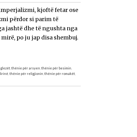
imperjalizmi, kjoftë fetar ose
zmi përdor si parim të
a jashtë dhe të ngushta nga
irë, po ju jap disa shembuj.
nglezët
,
thënie për arsyen
,
thënie për besimin
,
lirinë
,
thënie për religjionin
,
thënie për romakët
,