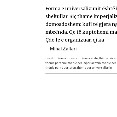
Forma e universalizimit është 
shekullar. Siç thamë imperjali
domosdoshëm: kufi të gjera ng
mbrënda. Që të kuptohemi ma m
Çdo fe e organizuar, qi ka
—
Mihal Zallari
temat:
thënie antiteiste
,
thënie ateiste
,
thënie për a
thënie për fenë
,
thënie për imperializmin
,
thënie për 
thënie për të vërtetën
,
thënie për universalizmin