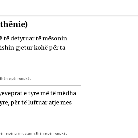
 thënie)
ë të detyruar të mësonin
kishin gjetur kohë për ta
,
thënie për romakët
yeveprat e tyre më të mëdha
yre, për të luftuar atje mes
hënie për primitivizmin
,
thënie për romakët