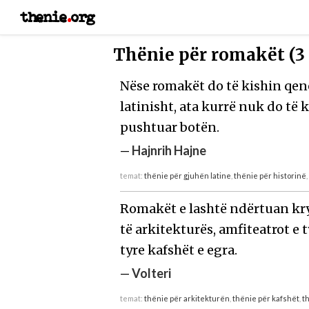
thenie
.
org
Thënie për romakët (3
Nëse romakët do të kishin qen
latinisht, ata kurrë nuk do të 
pushtuar botën.
—
Hajnrih Hajne
temat:
thënie për gjuhën latine
,
thënie për historinë
Romakët e lashtë ndërtuan kr
të arkitekturës, amfiteatrot e t
tyre kafshët e egra.
—
Volteri
temat:
thënie për arkitekturën
,
thënie për kafshët
,
t