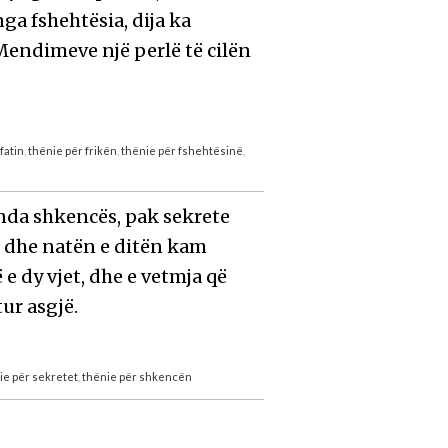
nga fshehtësia, dija ka
endimeve një perlë të cilën
fatin
,
thënie për frikën
,
thënie për fshehtësinë
,
nda shkencës, pak sekrete
 dhe natën e ditën kam
e dy vjet, dhe e vetmja që
ur asgjë.
ie për sekretet
,
thënie për shkencën