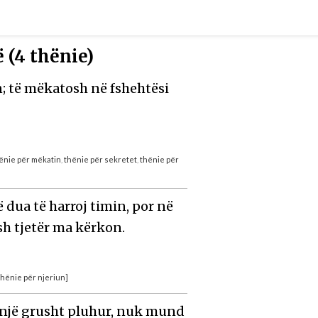
 (4 thënie)
n; të mëkatosh në fshehtësi
ënie për mëkatin
,
thënie për sekretet
,
thënie për
në dua të harroj timin, por në
sh tjetër ma kërkon.
thënie për njeriun]
 një grusht pluhur, nuk mund