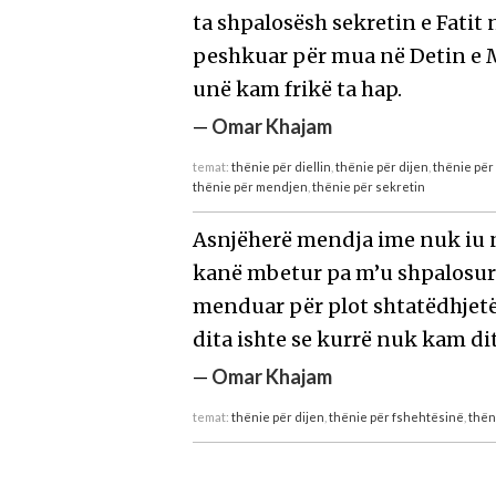
ta shpalosësh sekretin e Fatit 
peshkuar për mua në Detin e M
unë kam frikë ta hap.
—
Omar Khajam
temat:
thënie për diellin
,
thënie për dijen
,
thënie për 
thënie për mendjen
,
thënie për sekretin
Asnjëherë mendja ime nuk iu 
kanë mbetur pa m’u shpalosur
menduar për plot shtatëdhjetë 
dita ishte se kurrë nuk kam dit
—
Omar Khajam
temat:
thënie për dijen
,
thënie për fshehtësinë
,
thën