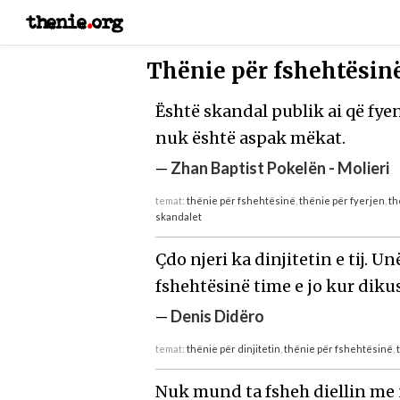
thenie
.
org
Thënie për fshehtësinë
Është skandal publik ai që fye
nuk është aspak mëkat.
—
Zhan Baptist Pokelën - Molieri
temat:
thënie për fshehtësinë
,
thënie për fyerjen
,
th
skandalet
Çdo njeri ka dinjitetin e tij. U
fshehtësinë time e jo kur diku
—
Denis Didëro
temat:
thënie për dinjitetin
,
thënie për fshehtësinë
,
Nuk mund ta fsheh diellin me