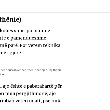
 thënie)
j kohës sime, por shumë
ishte e pamendueshme
 më parë. Por vetëm teknika
më i gjerë.
e për neuroshkencën
,
thënie për njeriun]
,
thënie
zionin
m, ajo është e pabarabartë për
kon mua përgjithmonë, ajo
përmban veten mjaft, pse nuk