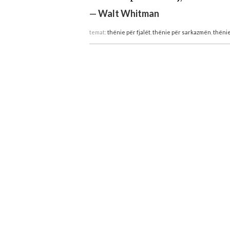
—
Walt Whitman
temat:
thënie për fjalët
,
thënie për sarkazmën
,
thënie