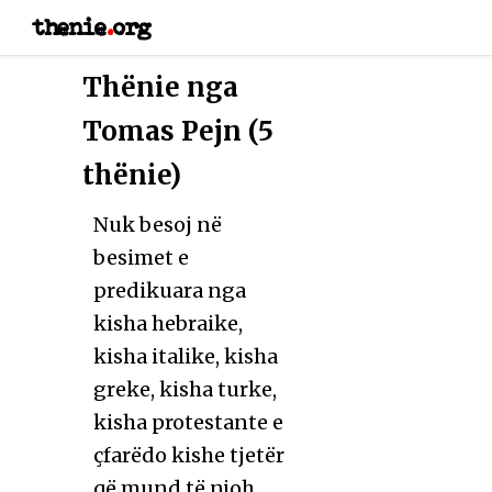
thenie
.
org
Thënie nga
Tomas Pejn (5
thënie)
Nuk besoj në
besimet e
predikuara nga
kisha hebraike,
kisha italike, kisha
greke, kisha turke,
kisha protestante e
çfarëdo kishe tjetër
që mund të njoh.