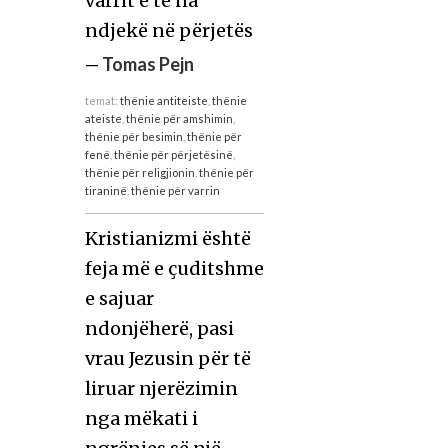
varrit e të na
ndjekë në përjetës
—
Tomas Pejn
temat:
thënie antiteiste
,
thënie
ateiste
,
thënie për amshimin
,
thënie për besimin
,
thënie për
fenë
,
thënie për përjetësinë
,
thënie për religjionin
,
thënie për
tiraninë
,
thënie për varrin
Kristianizmi është
feja më e çuditshme
e sajuar
ndonjëherë, pasi
vrau Jezusin për të
liruar njerëzimin
nga mëkati i