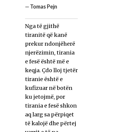
—
Tomas Pejn
Nga të gjithë
tiranitë që kanë
prekur ndonjëherë
njerëzimin, tirania
e fesë është më e
keqja. Çdo lloj tjetër
tiranie është e
kufizuar në botën
ku jetojmë, por
tirania e fesë shkon
aq larg sa përpiqet
të kalojë dhe përtej