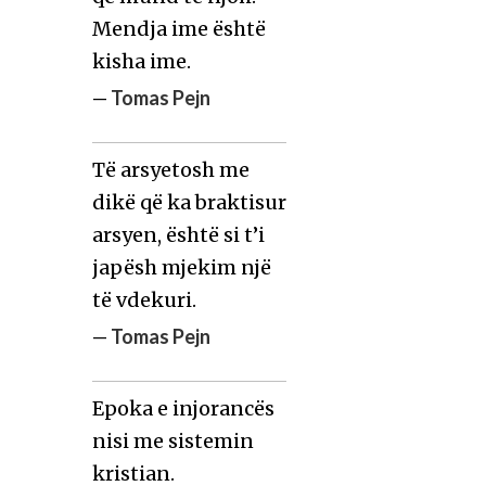
Mendja ime është
kisha ime.
—
Tomas Pejn
Të arsyetosh me
dikë që ka braktisur
arsyen, është si t’i
japësh mjekim një
të vdekuri.
—
Tomas Pejn
Epoka e injorancës
nisi me sistemin
kristian.