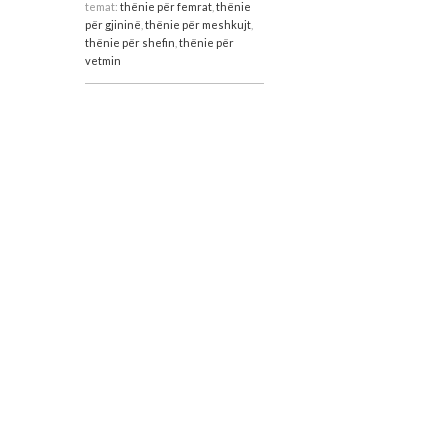
temat:
thënie për femrat
,
thënie
për gjininë
,
thënie për meshkujt
,
thënie për shefin
,
thënie për
vetmin