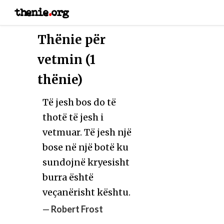
thenie
.
org
Thënie për
vetmin (1
thënie)
Të jesh bos do të
thotë të jesh i
vetmuar. Të jesh një
bose në një botë ku
sundojnë kryesisht
burra është
veçanërisht kështu.
—
Robert Frost