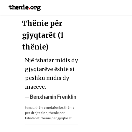
thenie
.
org
Thënie për
gjyqtarët (1
thënie)
Një fshatar midis dy
gjyqtarëve është si
peshku midis dy
maceve.
—
Benxhamin Frenklin
temat:
thënie metaforike
,
thënie
për drejtësinë
,
thënie për
fshatarët
,
thënie për gjyqtarët