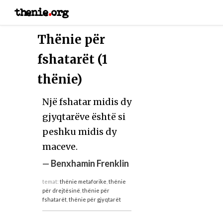
thenie
.
org
Thënie për
fshatarët (1
thënie)
Një fshatar midis dy
gjyqtarëve është si
peshku midis dy
maceve.
—
Benxhamin Frenklin
temat:
thënie metaforike
,
thënie
për drejtësinë
,
thënie për
fshatarët
,
thënie për gjyqtarët