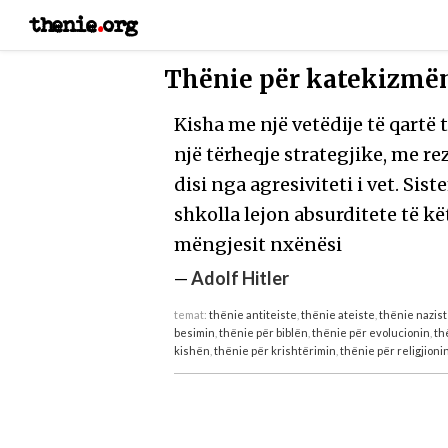
thenie
.
org
Thënie për katekizmën
Kisha me një vetëdije të qartë t
një tërheqje strategjike, me r
disi nga agresiviteti i vet. Si
shkolla lejon absurditete të këti
mëngjesit nxënësi
—
Adolf Hitler
temat:
thënie antiteiste
,
thënie ateiste
,
thënie nazis
besimin
,
thënie për biblën
,
thënie për evolucionin
,
th
kishën
,
thënie për krishtërimin
,
thënie për religjioni