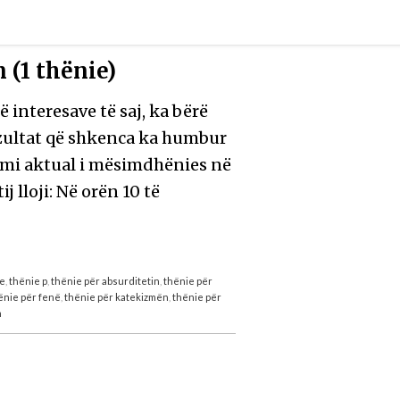
 (1 thënie)
ë interesave të saj, ka bërë
ezultat që shkenca ka humbur
stemi aktual i mësimdhënies në
j lloji: Në orën 10 të
te
,
thënie p
,
thënie për absurditetin
,
thënie për
ënie për fenë
,
thënie për katekizmën
,
thënie për
n