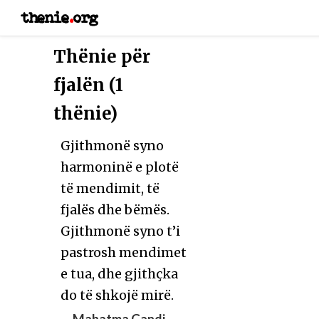
thenie
.
org
Thënie për
fjalën (1
thënie)
Gjithmonë syno
harmoninë e plotë
të mendimit, të
fjalës dhe bëmës.
Gjithmonë syno t’i
pastrosh mendimet
e tua, dhe gjithçka
do të shkojë mirë.
—
Mahatma Gandi