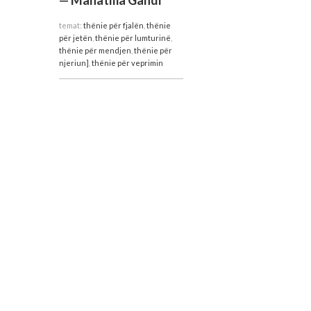
temat:
thënie për fjalën
,
thënie
për jetën
,
thënie për lumturinë
,
thënie për mendjen
,
thënie për
njeriun]
,
thënie për veprimin