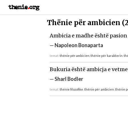
thenie
.
org
Thënie për ambicien (2
Ambicia e madhe është pasion 
—
Napoleon Bonaparta
temat:
thënie për ambicien
,
thënie për karakterin
,
th
Bukuria është ambicja e vetme, 
—
Sharl Bodler
temat:
thënie filozofike
,
thënie për ambicien
,
thënie p