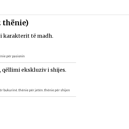
 thënie)
i karakterit të madh.
ënie për pasionin
qëllimi ekskluziv i shijes.
ër bukurinë
,
thënie për jetën
,
thënie për shijen