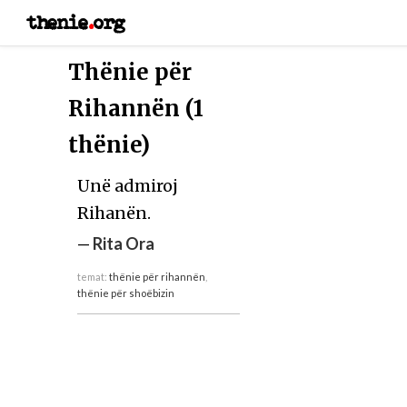
thenie
.
org
Thënie për
Rihannën (1
thënie)
Unë admiroj
Rihanën.
—
Rita Ora
temat:
thënie për rihannën
,
thënie për shoëbizin