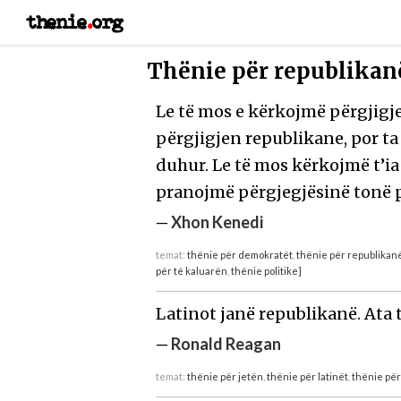
thenie
.
org
Thënie për republikanë
Le të mos e kërkojmë përgjig
përgjigjen republikane, por t
duhur. Le të mos kërkojmë t’ia 
pranojmë përgjegjësinë tonë 
—
Xhon Kenedi
temat:
thënie për demokratët
,
thënie për republikan
për të kaluarën
,
thënie politike]
Latinot janë republikanë. Ata 
—
Ronald Reagan
temat:
thënie për jetën
,
thënie për latinët
,
thënie për