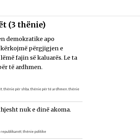
t (3 thënie)
jen demokratike apo
a kërkojmë përgjigjen e
lëmë fajin së kaluarës. Le ta
për të ardhmen.
ët
,
thënie për shba
,
thënie për të ardhmen
,
thënie
thjesht nuk e dinë akoma.
 republikanët
,
thënie politike