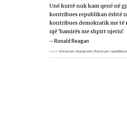
Unë kurrë nuk kam qenë në gje
kontribues republikan është n
kontribues demokratik me të n
një ‘bamirës me shpirt njeriu’.
—
Ronald Reagan
temat:
thënie për demokratët
,
thënie për republikan