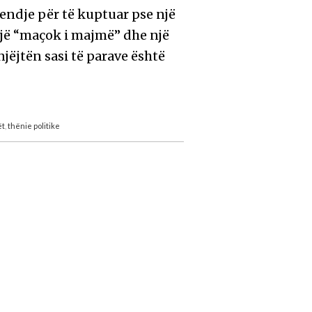
ndje për të kuptuar pse një
jë “maçok i majmë” dhe një
jëjtën sasi të parave është
ët
,
thënie politike