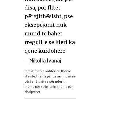
disa, por flitet
përgjithësisht, pse
eksepcjonit nuk
mund të bahet
rregull, e se kleri ka
qenë kurdoherë
—
Nikolla Ivanaj
temat:
thënie antiteiste
,
thënie
ateiste
,
thënie për besimin
,
thënie
për fenë
,
thënie për nderin
,
thënie për religjionin
,
thënie për
shqiptarët