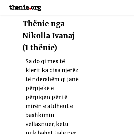
thenie
.
org
Thënie nga
Nikolla Ivanaj
(1 thënie)
Sa do qi mes të
klerit ka disa njerëz
të ndershëm qi janë
përpjekë e
përpiqen për të
mirën e atdheut e
bashkimin
vëllaznuer, këtu
nuk bahet fjalë për