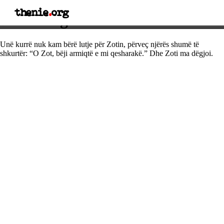
thenie
.
org
Thënie nga Volteri
Unë kurrë nuk kam bërë lutje për Zotin, përveç njërës shumë të
shkurtër: “O Zot, bëji armiqtë e mi qesharakë.” Dhe Zoti ma dëgjoi.