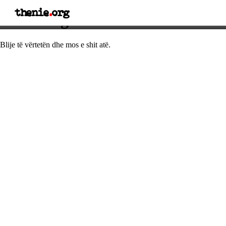
thenie
.
org
Thënie nga Solomoni
Blije të vërtetën dhe mos e shit atë.