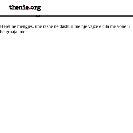
thenie
.
org
Thënie nga Shimon Perez
Herët në mëngjes, unë rashë në dashuri me një vajzë e cila më vonë u
bë gruaja ime.