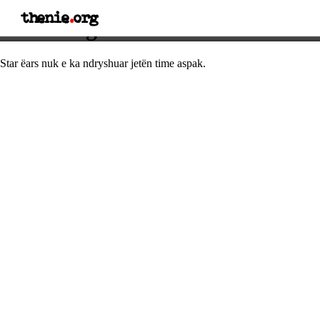
thenie
.
org
Thënie nga Natalie Portman
Star ëars nuk e ka ndryshuar jetën time aspak.