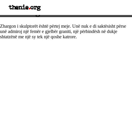
thenie
.
org
Thënie nga Ezra Pound
Zhargon i skulptorët është përtej meje. Unë nuk e di saktësisht përse
unë admiroj një femër e gjelbër graniti, një përbindësh në dukje
shtatzënë me një sy tek një qoshe katrore.