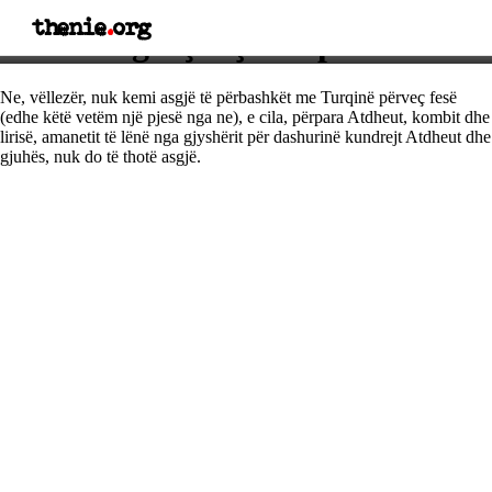
thenie
.
org
Thënie nga Çerçiz Topulli
Ne, vëllezër, nuk kemi asgjë të përbashkët me Turqinë përveç fesë
(edhe këtë vetëm një pjesë nga ne), e cila, përpara Atdheut, kombit dhe
lirisë, amanetit të lënë nga gjyshërit për dashurinë kundrejt Atdheut dhe
gjuhës, nuk do të thotë asgjë.