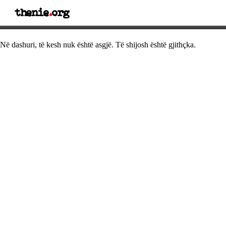
thenie
.
org
Thënie dashurie
Në dashuri, të kesh nuk është asgjë. Të shijosh është gjithçka.