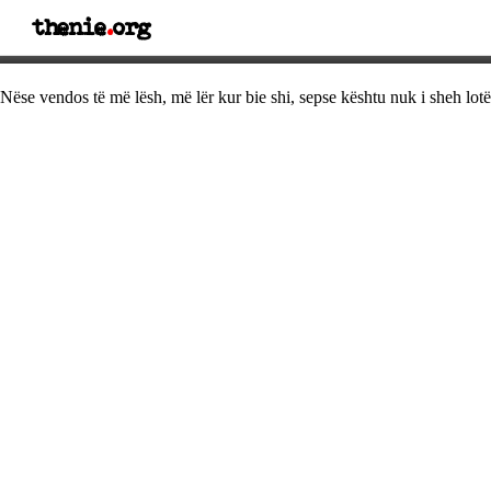
thenie
.
org
Thënie dashurie
Nëse vendos të më lësh, më lër kur bie shi, sepse kështu nuk i sheh lot