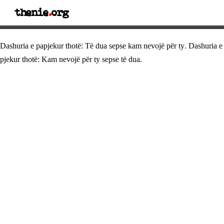
thenie
.
org
Thënie dashurie
Dashuria e papjekur thotë: Të dua sepse kam nevojë për ty. Dashuria e
pjekur thotë: Kam nevojë për ty sepse të dua.