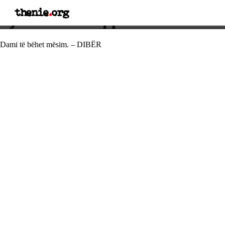
thenie
.
org
Fjalë e urtë shqiptare
Dami të bëhet mësim. – DIBËR