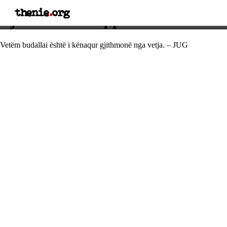
thenie
.
org
Fjalë e urtë shqiptare
Vetëm budallai është i kënaqur gjithmonë nga vetja. – JUG