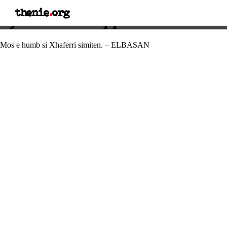
thenie
.
org
Fjalë e urtë shqiptare
Mos e humb si Xhaferri simiten. – ELBASAN