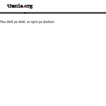
thenie
.
org
Thënie për dashurinë
Ska diell pa dritë, as njeri pa dashuri.