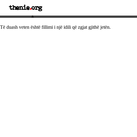
thenie
.
org
Thënie për dashurinë
Të duash veten është fillimi i një idili që zgjat gjithë jetën.