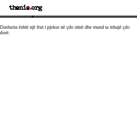
thenie
.
org
Thënie për dashurinë
Dashuria është një frut i pjekur në çdo stinë dhe mund ta mbajë çdo
dorë.