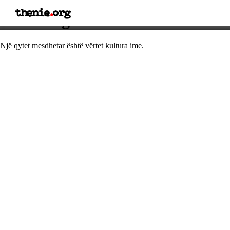
thenie
.
org
Thënie nga Zinedin Zidanee
Një qytet mesdhetar është vërtet kultura ime.