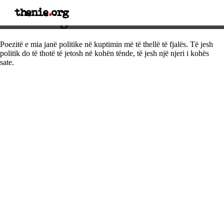
thenie
.
org
Thënie nga Yehuda Amichai
Poezitë e mia janë politike në kuptimin më të thellë të fjalës. Të jesh
politik do të thotë të jetosh në kohën tënde, të jesh një njeri i kohës
sate.