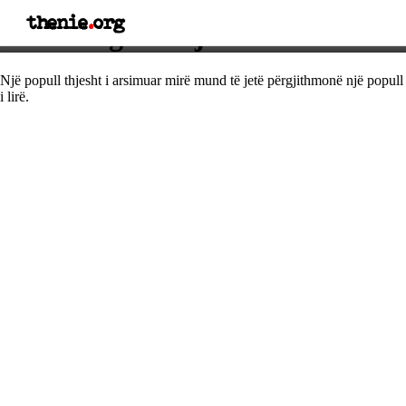
thenie
.
org
Thënie nga Xhejms Medison
Një popull thjesht i arsimuar mirë mund të jetë përgjithmonë një popull
i lirë.