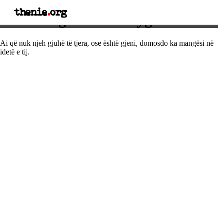
thenie
.
org
Thënie nga Viktor Hygo
Ai që nuk njeh gjuhë të tjera, ose është gjeni, domosdo ka mangësi në
idetë e tij.