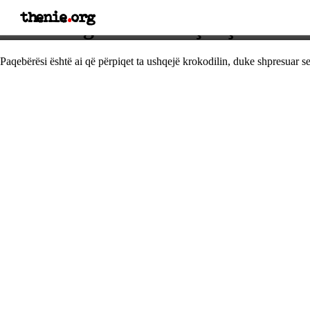
thenie
.
org
Thënie nga Uinston Çërçill
Paqebërësi është ai që përpiqet ta ushqejë krokodilin, duke shpresuar se a