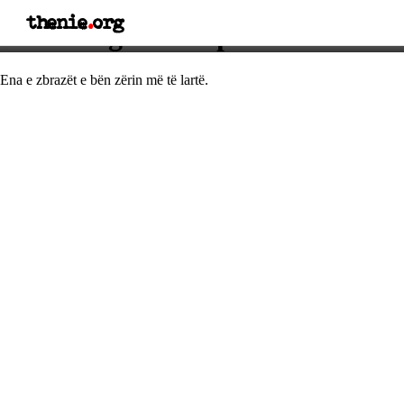
thenie
.
org
Thënie nga Shekspiri
Ena e zbrazët e bën zërin më të lartë.