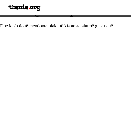
thenie
.
org
Thënie nga Shekspiri
Dhe kush do të mendonte plaku të kishte aq shumë gjak në të.