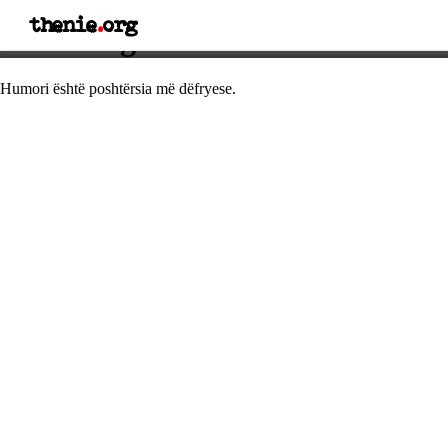
thenie
.
org
Thënie nga Robert Frost
Humori është poshtërsia më dëfryese.