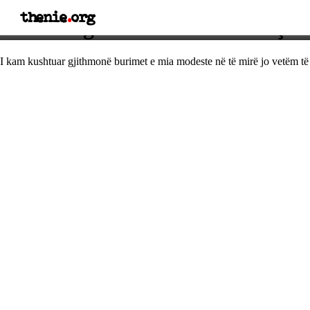
thenie
.
org
Thënie nga Rita Levi-Montalçini
I kam kushtuar gjithmonë burimet e mia modeste në të mirë jo vetëm të n